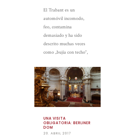
El Trabant es un
automóvil incomodo,
feo, contamina
demasiado y ha sido
descrito muchas veces
como „bujía con techo“,
pero recorrer Berlín, la
ex-ciudad de los espías,
en estos pequeños […]
UNA VISITA
OBLIGATORIA: BERLINER
DOM
20. ABRIL 2017