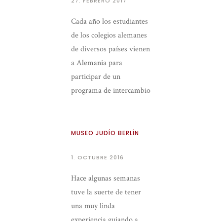
27. FEBRERO 2017
Cada año los estudiantes
de los colegios alemanes
de diversos países vienen
a Alemania para
participar de un
programa de intercambio
y una gira de estudios
recorriendo diversas
ciudades del […]
MUSEO JUDÍO BERLÍN
1. OCTUBRE 2016
Hace algunas semanas
tuve la suerte de tener
una muy linda
experiencia guiando a