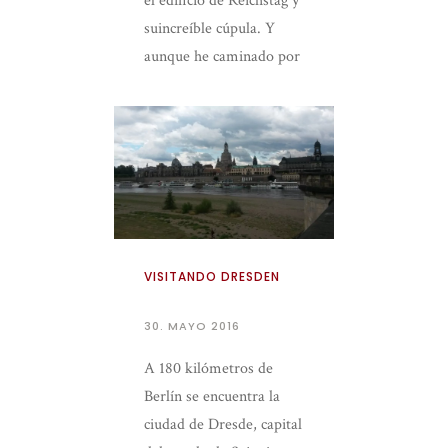
el edificio de Reichstag y
suincreíble cúpula. Y
aunque he caminado por
sus pasillos, he admirado
las […]
VISITANDO DRESDEN
30. MAYO 2016
A 180 kilómetros de
Berlín se encuentra la
ciudad de Dresde, capital