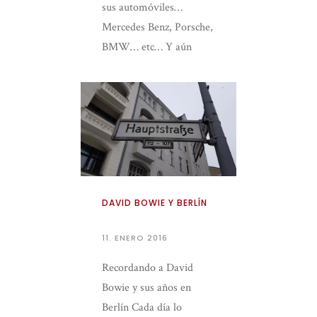
sus automóviles…
Mercedes Benz, Porsche,
BMW… etc… Y aún
cuando en Berlín no
están esas famosas
fábricas, podemos
disfrutar de uno […]
DAVID BOWIE Y BERLÍN
11. ENERO 2016
Recordando a David
Bowie y sus años en
Berlín Cada día lo