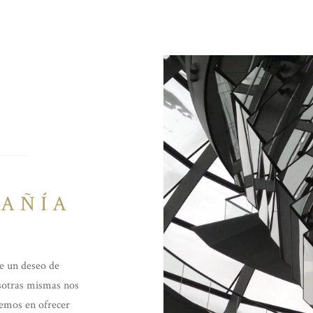
AÑÍA
de un deseo de
osotras mismas nos
eemos en ofrecer