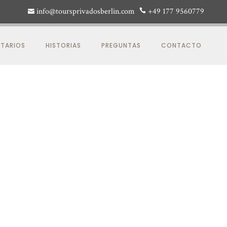
info@toursprivadosberlin.com
+49 177 9560779
TARIOS
HISTORIAS
PREGUNTAS
CONTACTO