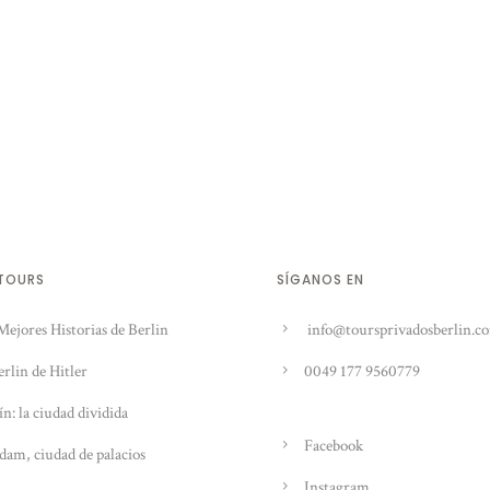
 TOURS
SÍGANOS EN
Mejores Historias de Berlin
info@toursprivadosberlin.c
erlin de Hitler
0049 177 9560779
ín: la ciudad dividida
Facebook
dam, ciudad de palacios
Instagram