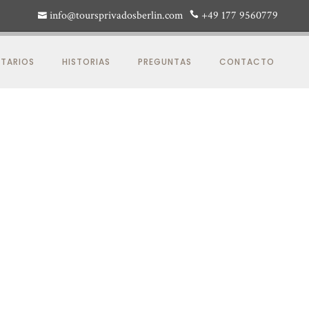
info@toursprivadosberlin.com
+49 177 9560779
TARIOS
HISTORIAS
PREGUNTAS
CONTACTO